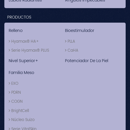
Labios Radiantes
Ángulos Impecables
PRODUCTOS
Relleno
Bioestimulador
Hyamax® HA+
PLLA
Serie Hyamax® PLUS
CaHA
Nivel Superior+
Potenciador De La Piel
Familia Meso
EXO
PDRN
COGN
BrightCell
Núcleo Suizo
Serie VitalSkin