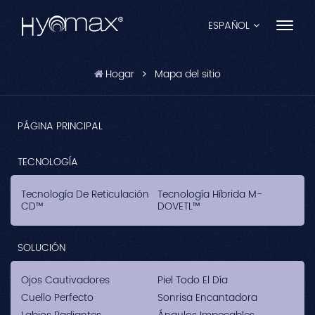
ESPAÑOL
Hogar
Mapa del sitio
English
Français
PÁGINA PRINCIPAL
Español
TECNOLOGÍA
Pусский
Tecnología De Reticulación
Tecnología Híbrida M-
CD™
DOVETL™
Português
العربية
SOLUCIÓN
日本語
Ojos Cautivadores
Piel Todo El Día
Cuello Perfecto
Sonrisa Encantadora
中文