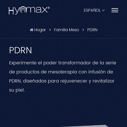
ESPAÑOL
Hogar
Familia Meso
PDRN
English
PDRN
Français
Español
Experimente el poder transformador de la serie
de productos de mesoterapia con infusión de
Pусский
PDRN, diseñados para rejuvenecer y revitalizar
Português
su piel.
العربية
日本語
中文