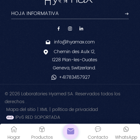
info@hyamax.com
Chemin des Aulx 12,
1228 Plan-les-Ouates
Geneva, Switzerland.
+41783457927
© 2026 Laboratories Hyamed SA. Reservados todos los
derechos .
Mapa del sitio
|
XML
|
política de privacidad
IPv6 RED SOPORTADA
Hogar
Productos
Contacto
WhatsApp