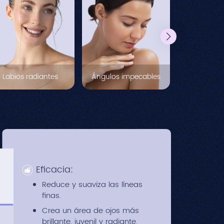
中文
Labios radiantes
Ángulos impecables
HYAM
Eficacia:
TODO 
Reduce y suaviza las líneas
PIEL
finas.
Crea un área de ojos más
Revele una pie
brillante, juvenil y radiante.