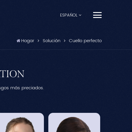
ESPAÑOL
English
Hogar
Solución
Cuello perfecto
Français
Español
TION
Pусский
asgos más preciados.
Português
العربية
日本語