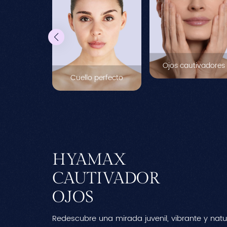
Ojos cautivadores
Cuello perfecto
HYAMAX
CAUTIVADOR
el cuello y
OJOS
piel del
Redescubre una mirada juvenil, vibrante y nat