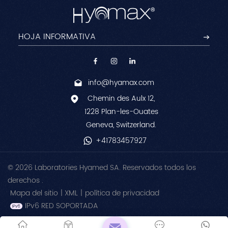
info@hyamax.com
Chemin des Aulx 12,
1228 Plan-les-Ouates
Geneva, Switzerland.
+41783457927
© 2026 Laboratories Hyamed SA. Reservados todos los
derechos .
Mapa del sitio
|
XML
|
política de privacidad
IPv6 RED SOPORTADA