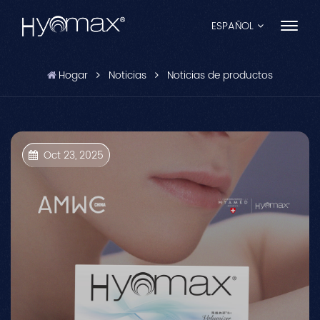
ESPAÑOL
Hogar
Noticias
Noticias de productos
English
Français
Español
Oct 23, 2025
Pусский
Português
العربية
日本語
中文