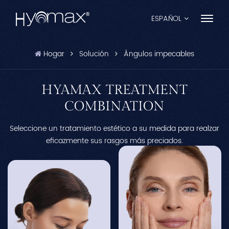
ESPAÑOL
Hogar
Solución
Ángulos impecables
English
Français
HYAMAX TREATMENT
COMBINATION
Español
Seleccione un tratamiento estético a su medida para realzar
Pусский
eficazmente sus rasgos más preciados.
Português
العربية
日本語
中文