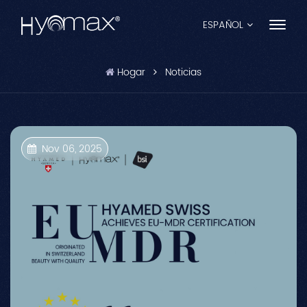
ESPAÑOL
Hogar
Noticias
English
Français
Español
Nov 06, 2025
Pусский
Português
العربية
日本語
中文