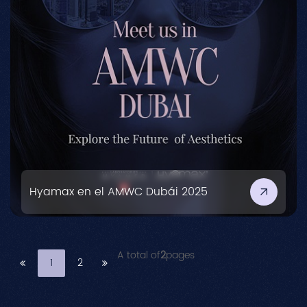
Hyamax en el AMWC Dubái 2025
A total of
2
pages
1
2