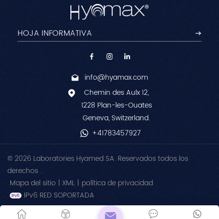
info@hyamax.com
Chemin des Aulx 12,
1228 Plan-les-Ouates
Geneva, Switzerland.
+41783457927
© 2026 Laboratories Hyamed SA. Reservados todos los
derechos .
Mapa del sitio
|
XML
|
política de privacidad
IPv6 RED SOPORTADA