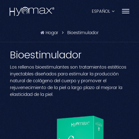
ESPAÑOL
Hogar
Bioestimulador
English
Bioestimulador
Français
Español
Los rellenos bioestimulantes son tratamientos estéticos
inyectables diseñados para estimular la producción
Pусский
natural de colágeno del cuerpo y promover el
rejuvenecimiento de la piel a largo plazo al mejorar la
Português
elasticidad de la piel.
العربية
日本語
中文