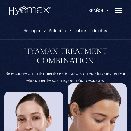
ESPAÑOL
Hogar
Solución
Labios radiantes
English
Français
HYAMAX TREATMENT
COMBINATION
Español
Seleccione un tratamiento estético a su medida para realzar
Pусский
eficazmente sus rasgos más preciados.
Português
العربية
日本語
中文