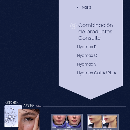
Nariz
Combinación
de productos
Consulte
Hyamax E
Hyamax C
Hyamax V
Hyamax CaHA/PLLA