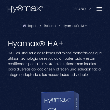
ESPAÑOL
Hogar
Relleno
Hyamax® HA+
English
Hyamax® HA+
Français
Español
HA+ es una serie de rellenos dérmicos monofásicos que
utilizan tecnología de reticulación patentada y están
Pусский
certificados por la EU-MDR. Estos rellenos son ideales
para diversas aplicaciones y ofrecen una solución facial
Português
integral adaptada a las necesidades individuales.
العربية
日本語
中文