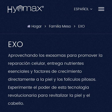
ESPAÑOL
Hogar
Familia Meso
EXO
English
EXO
Français
Español
Aprovechando los exosomas para promover la
reparación celular, entrega nutrientes
Pусский
esenciales y factores de crecimiento
Português
directamente a la piel y los folículos pilosos.
العربية
Experimente el poder de esta tecnología
revolucionaria para revitalizar la piel y el
日本語
cabello.
中文