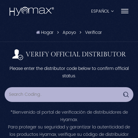
ESPAÑOL
Hogar
Apoyo
Verificar
English
Français
VERIFY OFFICIAL DISTRIBUTOR
Español
Please enter the distributor code below to confirm official
status.
Pусский
Português
العربية
*Bienvenido al portal de verificación de distribuidores de
Hyamax.
日本語
Para proteger su seguridad y garantizar la autenticidad de
中文
los productos Hyamax, verifique su código de distribuidor