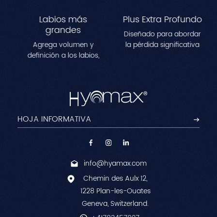
Labios más
Plus Extra Profundo
grandes
Diseñado para abordar
Agrega volumen y
la pérdida significativa
definición a los labios,
de volumen en áreas
creando una
como las mejillas, las
apariencia más llena y
sienes y la
contorneada.Perfecto
mandíbula.Mejora los
para remodelar las
contornos faciales al
líneas de los labios y
tiempo que reduce las
lograr un efecto
arrugas profundas
voluminoso y natural.
para una apariencia
juvenil y esculpida.
info@hyamax.com
Chemin des Aulx 12,
1228 Plan-les-Ouates
Geneva, Switzerland.