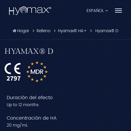
ESPAÑOL
Hogar
Relleno
Hyamax® HA+
Hyamax® D
English
Français
HYAMAX® D
Español
Pусский
Português
Duración del efecto
العربية
Up to 12 months
日本語
Concentración de HA
20 mg/mL
中文