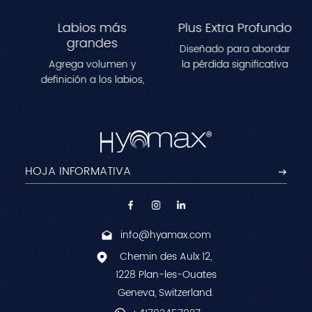
Labios más
Plus Extra Profundo
grandes
Diseñado para abordar
Agrega volumen y
la pérdida significativa
definición a los labios,
de volumen en áreas
creando una
como las mejillas, las
apariencia más llena y
sienes y la
contorneada.Perfecto
mandíbula.Mejora los
para remodelar las
contornos faciales al
líneas de los labios y
tiempo que reduce las
lograr un efecto
arrugas profundas
voluminoso y natural.
para una apariencia
juvenil y esculpida.
info@hyamax.com
Chemin des Aulx 12,
1228 Plan-les-Ouates
Geneva, Switzerland.