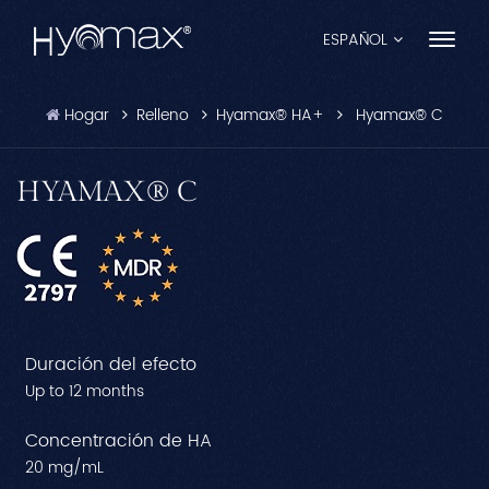
ESPAÑOL
Hogar
Relleno
Hyamax® HA+
Hyamax® C
English
Français
HYAMAX® C
Español
Pусский
Português
Duración del efecto
العربية
Up to 12 months
日本語
Concentración de HA
20 mg/mL
中文