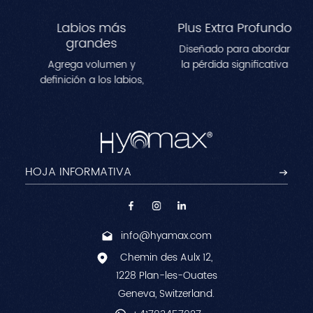
Labios más
Plus Extra Profundo
grandes
Diseñado para abordar
Agrega volumen y
la pérdida significativa
definición a los labios,
de volumen en áreas
creando una
como las mejillas, las
apariencia más llena y
sienes y la
contorneada.Perfecto
mandíbula.Mejora los
para remodelar las
contornos faciales al
líneas de los labios y
tiempo que reduce las
lograr un efecto
arrugas profundas
voluminoso y natural.
para una apariencia
juvenil y esculpida.
info@hyamax.com
Chemin des Aulx 12,
1228 Plan-les-Ouates
Geneva, Switzerland.