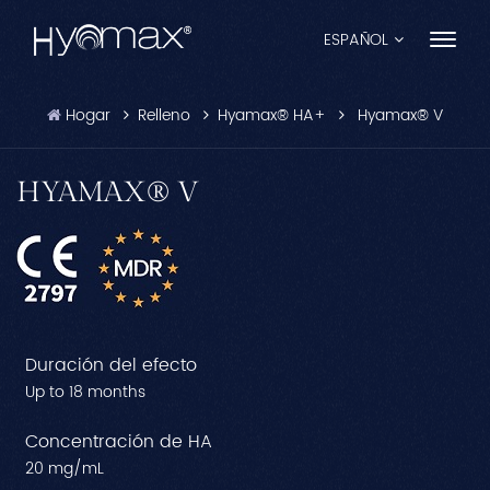
ESPAÑOL
Hogar
Relleno
Hyamax® HA+
Hyamax® V
English
Français
HYAMAX® V
Español
Pусский
Português
Duración del efecto
العربية
Up to 18 months
日本語
Concentración de HA
20 mg/mL
中文