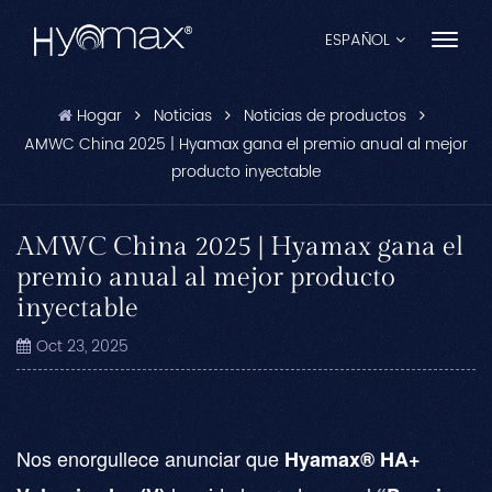
ESPAÑOL
Hogar
Noticias
Noticias de productos
English
AMWC China 2025 | Hyamax gana el premio anual al mejor
producto inyectable
Français
Español
AMWC China 2025 | Hyamax gana el
premio anual al mejor producto
Pусский
inyectable
Português
Oct 23, 2025
العربية
日本語
Nos enorgullece anunciar que
Hyamax® HA+
中文