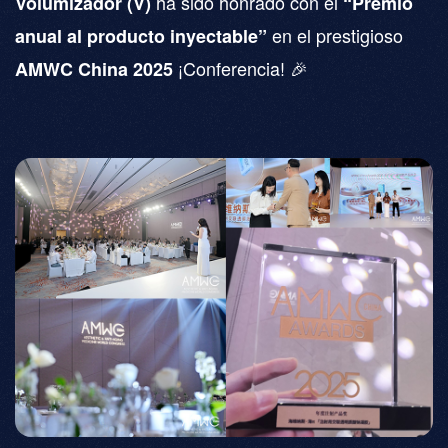
ha sido honrado con el
Volumizador (V)
“Premio
en el prestigioso
anual al producto inyectable”
¡Conferencia! 🎉
AMWC China 2025