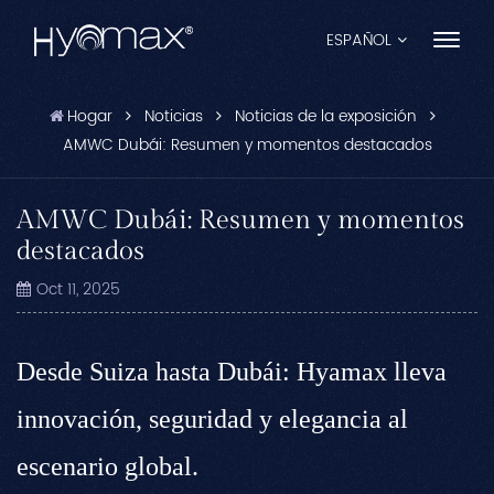
ESPAÑOL
Hogar
Noticias
Noticias de la exposición
English
AMWC Dubái: Resumen y momentos destacados
Français
AMWC Dubái: Resumen y momentos
Español
destacados
Pусский
Oct 11, 2025
Português
Desde Suiza hasta Dubái: Hyamax lleva
العربية
innovación, seguridad y elegancia al
日本語
escenario global.
中文