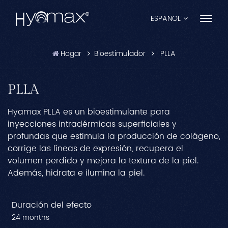
ESPAÑOL
Hogar
Bioestimulador
PLLA
English
Français
PLLA
Español
Hyamax PLLA es un bioestimulante para
inyecciones intradérmicas superficiales y
Pусский
profundas que estimula la producción de colágeno,
corrige las líneas de expresión, recupera el
Português
volumen perdido y mejora la textura de la piel.
Además, hidrata e ilumina la piel.
العربية
日本語
Duración del efecto
24 months
中文