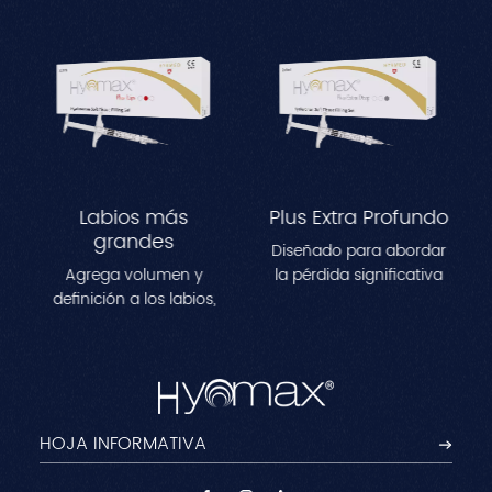
Labios más
Plus Extra Profundo
grandes
Diseñado para abordar
Agrega volumen y
la pérdida significativa
definición a los labios,
de volumen en áreas
creando una
como las mejillas, las
apariencia más llena y
sienes y la
contorneada.Perfecto
mandíbula.Mejora los
para remodelar las
contornos faciales al
líneas de los labios y
tiempo que reduce las
lograr un efecto
arrugas profundas
voluminoso y natural.
para una apariencia