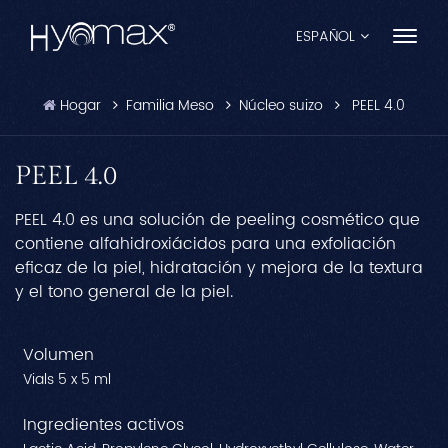
ESPAÑOL
Hogar
Familia Meso
Núcleo suizo
PEEL 4.0
English
Français
PEEL 4.0
Español
PEEL 4.0 es una solución de peeling cosmético que
contiene alfahidroxiácidos para una exfoliación
Pусский
eficaz de la piel, hidratación y mejora de la textura
y el tono general de la piel.
Português
العربية
Volumen
Vials 5 x 5 ml
日本語
Ingredientes activos
中文