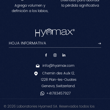
Diseñado para abordar
Agrega volumen y
la pérdida significativa
definición a los labios,
de volumen en áreas
creando una
como las mejillas, las
apariencia más llena y
sienes y la
contorneada.Perfecto
mandíbula.Mejora los
para remodelar las
contornos faciales al
líneas de los labios y
tiempo que reduce las
lograr un efecto
arrugas profundas
voluminoso y natural.
para una apariencia
juvenil y esculpida.
info@hyamax.com
Chemin des Aulx 12,
1228 Plan-les-Ouates
Geneva, Switzerland.
+41783457927
© 2026 Laboratories Hyamed SA. Reservados todos los