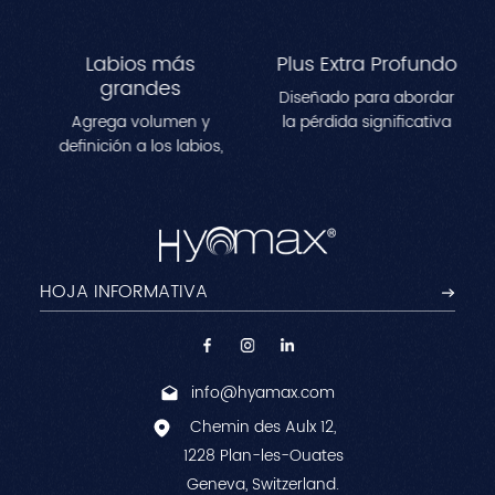
Labios más
Plus Extra Profundo
grandes
Diseñado para abordar
Agrega volumen y
la pérdida significativa
definición a los labios,
de volumen en áreas
creando una
como las mejillas, las
apariencia más llena y
sienes y la
contorneada.Perfecto
mandíbula.Mejora los
para remodelar las
contornos faciales al
líneas de los labios y
tiempo que reduce las
lograr un efecto
arrugas profundas
voluminoso y natural.
para una apariencia
juvenil y esculpida.
info@hyamax.com
Chemin des Aulx 12,
1228 Plan-les-Ouates
Geneva, Switzerland.