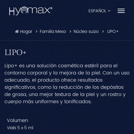
ESPAÑOL
Hogar
Familia Meso
Núcleo suizo
LIPO+
English
Français
LIPO+
Español
Lipo+ es una solución cosmética estéril para el
contorno corporal y la mejora de la piel. Con un uso
Pусский
adecuado, el producto ofrece resultados
significativos, como la reducción de los depósitos
Português
de grasa, una mejor textura de la piel y un rostro y
cuerpo más uniformes y tonificados.
العربية
日本語
Volumen
Vials 5 x 5 ml
中文