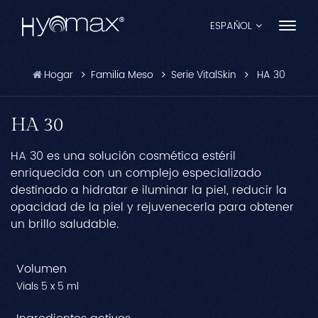
ESPAÑOL
Hogar
Familia Meso
Serie VitalSkin
HA 30
English
Français
HA 30
Español
HA 30 es una solución cosmética estéril
enriquecida con un complejo especializado
Pусский
destinado a hidratar e iluminar la piel, reducir la
opacidad de la piel y rejuvenecerla para obtener
Português
un brillo saludable.
العربية
Volumen
日本語
Vials 5 x 5 ml
中文