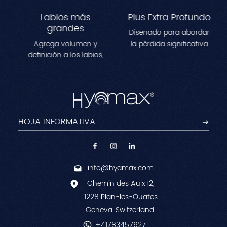
Labios más
Plus Extra Profundo
grandes
Diseñado para abordar
Agrega volumen y
la pérdida significativa
definición a los labios,
de volumen en áreas
creando una
como las mejillas, las
apariencia más llena y
sienes y la
contorneada.Perfecto
mandíbula.Mejora los
para remodelar las
contornos faciales al
líneas de los labios y
tiempo que reduce las
lograr un efecto
arrugas profundas
voluminoso y natural.
para una apariencia
juvenil y esculpida.
info@hyamax.com
Chemin des Aulx 12,
1228 Plan-les-Ouates
Geneva, Switzerland.
+41783457927