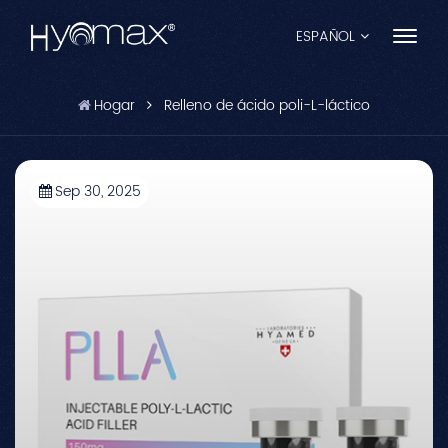
ESPAÑOL
Hogar
Relleno de ácido poli-L-láctico
English
Français
Sep 30, 2025
Español
Pусский
Português
العربية
日本語
中文