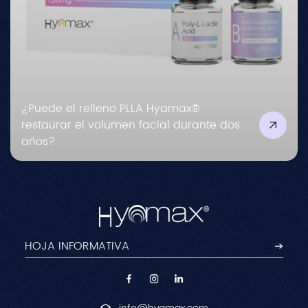
¿Puede el relleno PLLA Hyamax®
restaurar el volumen facial durante dos
años?