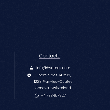
中文
Contacto
info@hyamax.com
Chemin des Aulx 12,
1228 Plan-les-Ouates
Geneva, Switzerland.
+41783457927