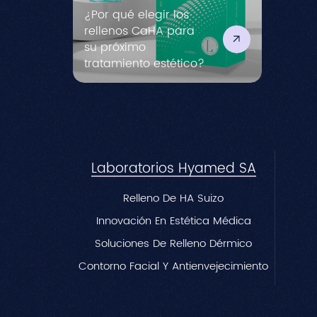
¿Por qué elegir los
rellenos CaHA para
su próximo
tratamiento estético?
Laboratorios Hyamed SA
Relleno De HA Suizo
Innovación En Estética Médica
Soluciones De Relleno Dérmico
Contorno Facial Y Antienvejecimiento