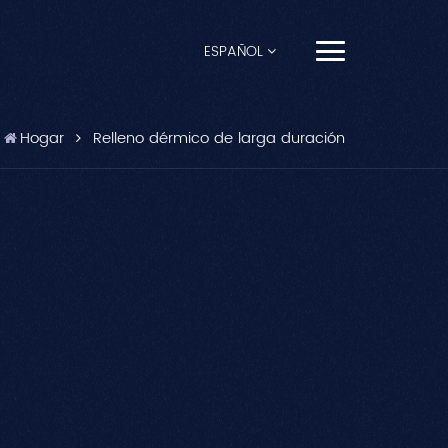
ESPAÑOL
English
Hogar
Relleno dérmico de larga duración
Français
Español
Pусский
Português
العربية
日本語